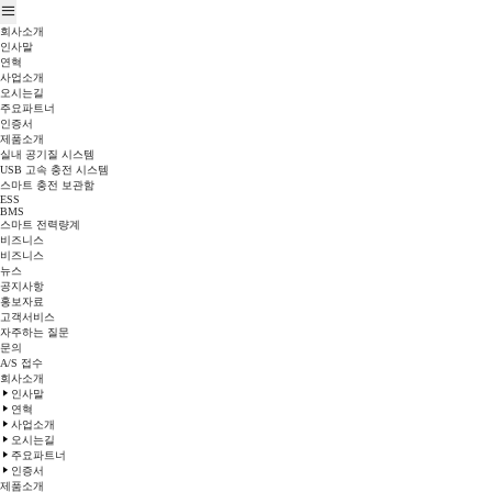
회사소개
인사말
연혁
사업소개
오시는길
주요파트너
인증서
제품소개
실내 공기질 시스템
USB 고속 충전 시스템
스마트 충전 보관함
ESS
BMS
스마트 전력량계
비즈니스
비즈니스
뉴스
공지사항
홍보자료
고객서비스
자주하는 질문
문의
A/S 접수
회사소개
인사말
연혁
사업소개
오시는길
주요파트너
인증서
제품소개